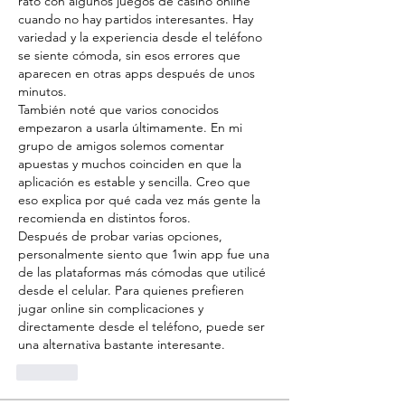
rato con algunos juegos de casino online 
cuando no hay partidos interesantes. Hay 
variedad y la experiencia desde el teléfono 
se siente cómoda, sin esos errores que 
aparecen en otras apps después de unos 
minutos.
También noté que varios conocidos 
empezaron a usarla últimamente. En mi 
grupo de amigos solemos comentar 
apuestas y muchos coinciden en que la 
aplicación es estable y sencilla. Creo que 
eso explica por qué cada vez más gente la 
recomienda en distintos foros.
Después de probar varias opciones, 
personalmente siento que 1win app fue una 
de las plataformas más cómodas que utilicé 
desde el celular. Para quienes prefieren 
jugar online sin complicaciones y 
directamente desde el teléfono, puede ser 
una alternativa bastante interesante.
Like