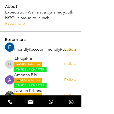
About
Expectation Walkers, a dynamic youth
NGO, is proud to launch
...
Read more
Reformers
FriendlyRaccoon FriendlyRaccoon
Follow
Abhijith A
Follow
VFM Reformer
Abhijith A
THRISSUR CHAPTER
Amrutha P N
Follow
VFM Reformer
THRISSUR CHAPTER
Naveen Krishna
Follow
VFM Reformer
THRISSUR CHAPTER
Lukas Müller
Follow