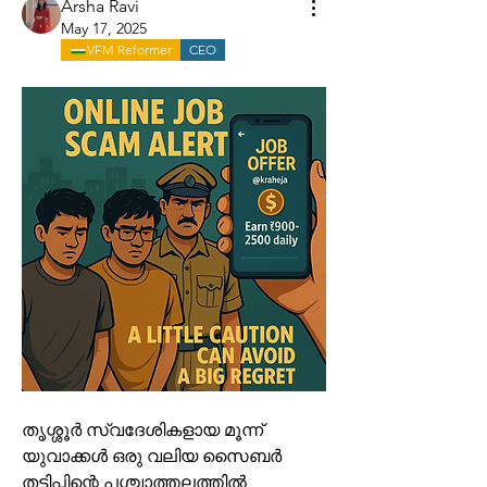
Arsha Ravi
May 17, 2025
VFM Reformer
CEO
തൃശ്ശൂർ സ്വദേശികളായ മൂന്ന് 
യുവാക്കൾ ഒരു വലിയ സൈബർ 
തട്ടിപ്പിന്റെ പശ്ചാത്തലത്തിൽ 