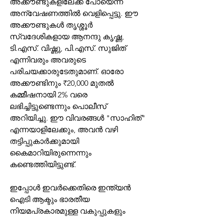
അക്കൗണ്ടുകളിലേക്ക് പോയെന്ന് 
അന്വേഷണത്തിൽ വെളിപ്പെട്ടു. ഈ 
അക്കൗണ്ടുകൾ തൃശ്ശൂർ 
സ്വദേശികളായ ആനന്ദു കൃഷ്ണ, 
ടി.എസ്. വിഷ്ണു, പി.എസ്. സുജിത് 
എന്നിവരും അവരുടെ 
പരിചയക്കാരുടേതുമാണ്. ഓരോ 
അക്കൗണ്ടിനും ₹20,000 മുതൽ 
കമ്മീഷനായി 2% വരെ 
ലഭിച്ചിട്ടുണ്ടെന്നും പൊലീസ് 
അറിയിച്ചു. ഈ വിവരങ്ങൾ "സാഹിത്" 
എന്നയാളിലേക്കും, അവൻ വഴി 
തട്ടിപ്പുകാർക്കുമായി 
കൈമാറിയിരുന്നെന്നും 
കണ്ടെത്തിയിട്ടുണ്ട്.
ഇപ്പോൾ ഇവർക്കെതിരെ ഇന്ത്യൻ 
ഐടി ആക്ടും ഭാരതീയ 
നിയമപ്രകാരമുള്ള വകുപ്പുകളും 