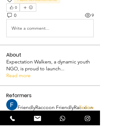
0
0
9
Write a comment...
About
Expectation Walkers, a dynamic youth
NGO, is proud to launch
...
Read more
Reformers
FriendlyRaccoon FriendlyRaccoon
Follow
Abhijith A
Follow
VFM Reformer
Abhijith A
THRISSUR CHAPTER
Amrutha P N