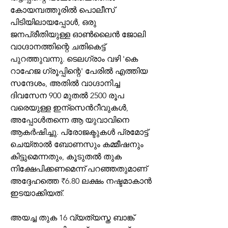
കോയമ്പത്തൂരിൽ പൊലീസ് 
പിടിയിലായപ്പോൾ, ഒരു 
ജനപ്രീതിയുള്ള ഓൺലൈൻ ജോലി 
വാഗ്ദാനത്തിന്റെ ചതികെട്ട് 
പുറത്തുവന്നു. ടെലഗ്രാം വഴി 'കെ 
റാഹേജ ഗ്രൂപ്പിന്റെ' പേരിൽ എത്തിയ 
സന്ദേശം, അതിൽ വാഗ്ദാനിച്ച 
ദിവസേന 900 മുതൽ 2500 രൂപ 
വരെയുള്ള ഇന്സെൻറീവുകൾ, 
അപ്പോൾതന്നെ ആ യുവാവിനെ 
ആകർഷിച്ചു. പ്രോജക്ടുകൾ പ്രമോട്ട് 
ചെയ്താൽ ബോണസും കമ്മീഷനും 
കിട്ടുമെന്നതും, കൂടുതൽ തുക 
നിക്ഷേപിക്കണമെന്ന് പറഞ്ഞതുമാണ് 
അദ്ദേഹത്തെ ₹6.80 ലക്ഷം നഷ്ടമാകാൻ 
ഇടയാക്കിയത്.
അയച്ച തുക 16 വ്യത്യസ്ത ബാങ്ക് 