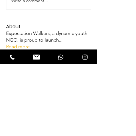
Write a comment...
About
Expectation Walkers, a dynamic youth
NGO, is proud to launch
...
Read more
Reformers
FriendlyRaccoon FriendlyRaccoon
Follow
Abhijith A
Follow
VFM Reformer
Abhijith A
THRISSUR CHAPTER
Amrutha P N
Follow
VFM Reformer
THRISSUR CHAPTER
Naveen Krishna
Follow
VFM Reformer