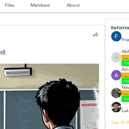
Files
Members
About
Reform
Fri
ണി
Abh
Abhijith
TH
Amr
TH
Nav
TH
Luk
See All 