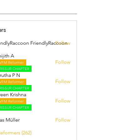
ers
endlyRaccoon FriendlyRaccoon
Follow
ijith A
Follow
VFM Reformer
 A
RISSUR CHAPTER
utha P N
Follow
VFM Reformer
RISSUR CHAPTER
een Krishna
Follow
VFM Reformer
RISSUR CHAPTER
as Müller
Follow
Reformers (262)