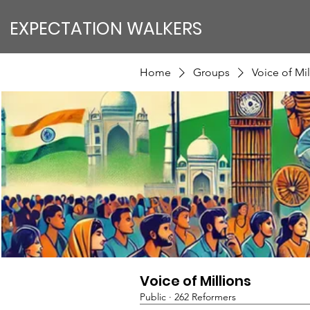
EXPECTATION WALKERS
Home
Groups
Voice of Mil
Voice of Millions
Public
·
262 Reformers