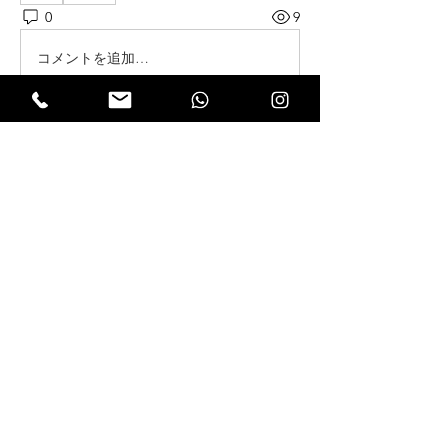
0
9
コメントを追加…
About
Expectation Walkers, a dynamic youth
NGO, is proud to launch
...
Read more
Reformers
FriendlyRaccoon FriendlyRaccoon
Follow
Abhijith A
Follow
VFM Reformer
Abhijith A
THRISSUR CHAPTER
Amrutha P N
Follow
VFM Reformer