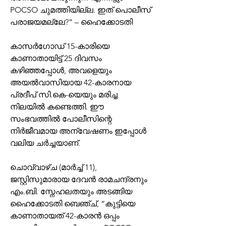
POCSO ചുമത്തിയില്ല. ഇത് പൊലീസ് 
പരാജയമല്ലേ?” – ഹൈക്കോടതി
കാസർഗോഡ് 15-കാരിയെ 
കാണാതായിട്ട് 25 ദിവസം 
കഴിഞ്ഞപ്പോൾ, അവളെയും 
അയൽവാസിയായ 42-കാരനായ 
പ്രദീപ് സി.കെ-യെയും മരിച്ച 
നിലയിൽ കണ്ടെത്തി. ഈ 
സംഭവത്തിൽ പോലീസിന്റെ 
നിർജീവമായ അന്വേഷണം ഇപ്പോൾ 
വലിയ ചർച്ചയാണ്.
ചൊവ്വാഴ്ച (മാർച്ച് 11), 
ജസ്റ്റിസുമാരായ ദേവൻ രാമചന്ദ്രനും 
എം.ബി. സ്നേഹലതയും അടങ്ങിയ 
ഹൈക്കോടതി ബെഞ്ച്, “കുട്ടിയെ 
കാണാതായത് 42-കാരൻ ഒപ്പം 