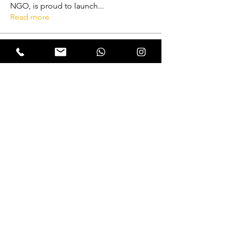
NGO, is proud to launch
...
Read more
Reformers
FriendlyRaccoon FriendlyRaccoon
Follow
Abhijith A
Follow
VFM Reformer
Abhijith A
THRISSUR CHAPTER
Amrutha P N
Follow
VFM Reformer
THRISSUR CHAPTER
Naveen Krishna
Follow
VFM Reformer
THRISSUR CHAPTER
Lukas Müller
Follow
See All Reformers (262)